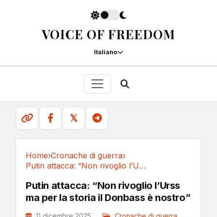
VOICE OF FREEDOM
Italiano
𝕏
Home
›
Cronache di guerra
›
Putin attacca: “Non rivoglio l’Urss ma per la...
Cronache di guerra
Putin attacca: “Non rivoglio l’Urss
ma per la storia il Donbass è nostro”
11 dicembre 2025
Cronache di guerra