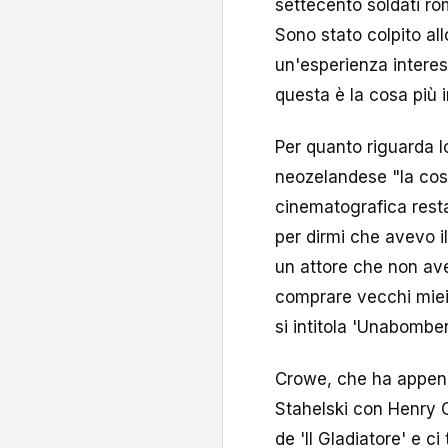
settecento soldati ro
Sono stato colpito all
un'esperienza interes
questa è la cosa più 
Per quanto riguarda l
neozelandese "la cosa
cinematografica resta
per dirmi che avevo il
un attore che non av
comprare vecchi miei t
si intitola 'Unabomber
Crowe, che ha appena 
Stahelski con Henry 
de 'Il Gladiatore' e c