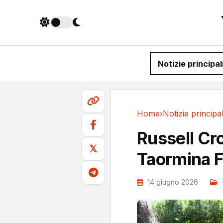
Notizie principal
Home
›
Notizie principal
Notizie principali
Russell Cro
𝕏
Taormina F
14 giugno 2026