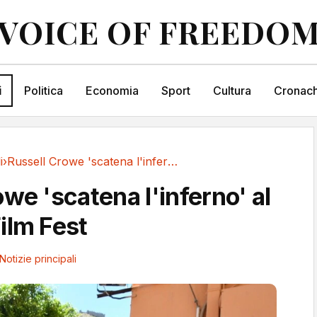
VOICE OF FREEDO
i
Politica
Economia
Sport
Cultura
Cronach
i
›
Russell Crowe 'scatena l'inferno' al Taormina Film Fest
we 'scatena l'inferno' al
ilm Fest
Notizie principali