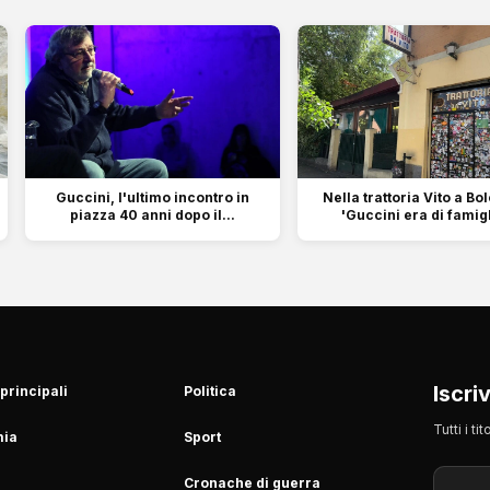
Guccini, l'ultimo incontro in
Nella trattoria Vito a Bo
piazza 40 anni dopo il...
'Guccini era di famigl
Iscri
 principali
Politica
Tutti i t
ia
Sport
Cronache di guerra