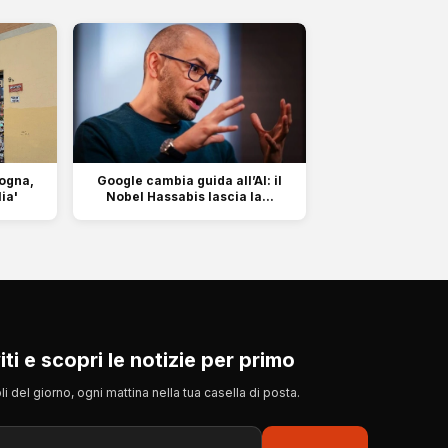
logna,
Google cambia guida all’AI: il
ia'
Nobel Hassabis lascia la...
viti e scopri le notizie per primo
itoli del giorno, ogni mattina nella tua casella di posta.