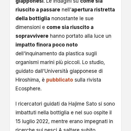
giapponesi
. Le indagini su
come sia
riuscito a passare
nell'
apertura ristretta
della bottiglia
nonostante le sue
dimensioni e
come sia riuscito a
sopravvivere
hanno portato alla luce un
impatto finora poco noto
dell'inquinamento da plastica sugli
organismi marini più piccoli. Lo studio,
guidato dall'Università giapponese di
Hiroshima, è
pubblicato
sulla rivista
Ecosphere.
I ricercatori guidati da Hajime Sato si sono
imbattuti nella bottiglia e nel suo ospite il
15 luglio 2022, mentre erano impegnati in
ricerche sui pesci A saltare subito