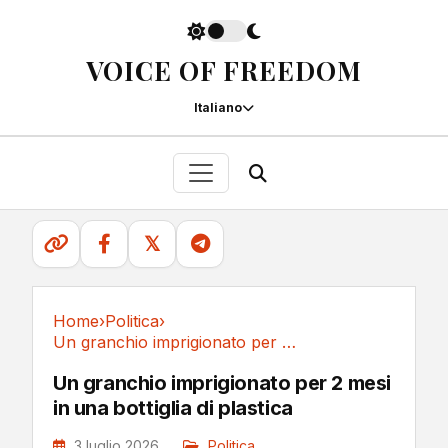
VOICE OF FREEDOM
Italiano
𝕏
Home
›
Politica
›
Un granchio imprigionato per 2 mesi in una...
Politica
Un granchio imprigionato per 2 mesi
in una bottiglia di plastica
3 luglio 2026
Politica