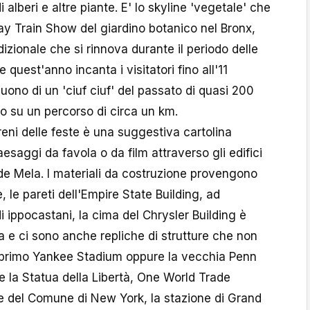
 alberi e altre piante. E' lo skyline 'vegetale' che
day Train Show del giardino botanico nel Bronx,
zionale che si rinnova durante il periodo delle
 quest'anno incanta i visitatori fino all'11
uono di un 'ciuf ciuf' del passato di quasi 200
o su un percorso di circa un km.
ni delle feste è una suggestiva cartolina
aesaggi da favola o da film attraverso gli edifici
nde Mela. I materiali da costruzione provengono
e, le pareti dell'Empire State Building, ad
i ippocastani, la cima del Chrysler Building è
ma e ci sono anche repliche di strutture che non
l primo Yankee Stadium oppure la vecchia Penn
re la Statua della Libertà, One World Trade
de del Comune di New York, la stazione di Grand