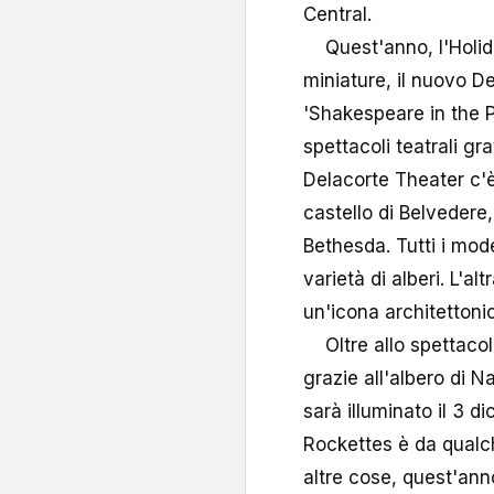
Central.
Quest'anno, l'Holida
miniature, il nuovo D
'Shakespeare in the P
spettacoli teatrali gra
Delacorte Theater c'è
castello di Belvedere, 
Bethesda. Tutti i mode
varietà di alberi. L'a
un'icona architettoni
Oltre allo spettacolo 
grazie all'albero di N
sarà illuminato il 3 
Rockettes è da qualche
altre cose, quest'ann