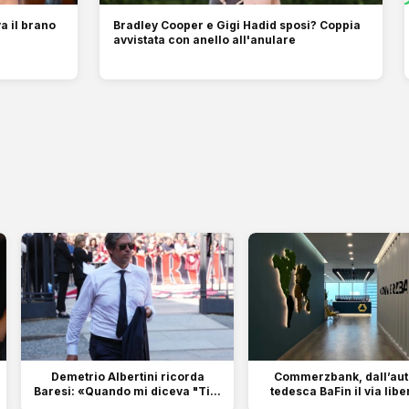
a il brano
Bradley Cooper e Gigi Hadid sposi? Coppia
avvistata con anello all'anulare
o
Demetrio Albertini ricorda
Commerzbank, dall’aut
Baresi: «Quando mi diceva "Ti...
tedesca BaFin il via liber