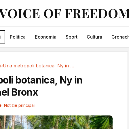
VOICE OF FREEDO
i
Politica
Economia
Sport
Cultura
Cronach
i
›
Una metropoli botanica, Ny in miniatura nel Bronx
oli botanica, Ny in
nel Bronx
Notizie principali