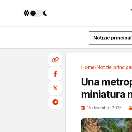
Notizie principal
Home
›
Notizie principal
Notizie principali
Una metrop
𝕏
miniatura 
15 dicembre 2025