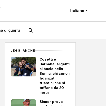
M
Italiano
e di guerra
LEGGI ANCHE
Cosetti e
Barnabà, argenti
al bacio nella
Senna: chi sono i
fidanzati
triestini che si
tuffano da 20
metri
Sinner prova