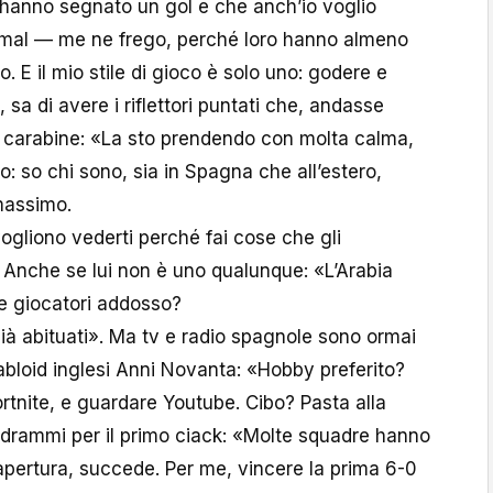
anno segnato un gol e che anch’io voglio
mal — me ne frego, perché loro hanno almeno
o. E il mio stile di gioco è solo uno: godere e
sa di avere i riflettori puntati che, andasse
 carabine: «La sto prendendo con molta calma,
o: so chi sono, sia in Spagna che all’estero,
 massimo.
vogliono vederti perché fai cose che gli
 Anche se lui non è uno qualunque: «L’Arabia
re giocatori addosso?
ià abituati». Ma tv e radio spagnole sono ormai
abloid inglesi Anni Novanta: «Hobby preferito?
ortnite, e guardare Youtube. Cibo? Pasta alla
 drammi per il primo ciack: «Molte squadre hanno
apertura, succede. Per me, vincere la prima 6-0