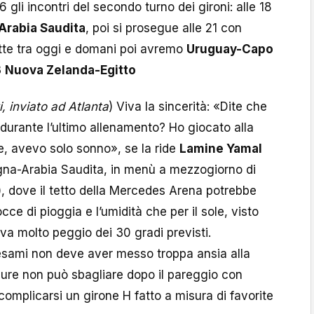
gli incontri del secondo turno dei gironi: alle 18
Arabia Saudita
, poi si prosegue alle 21 con
otte tra oggi e domani poi avremo
Uruguay-Capo
3
Nuova Zelanda-Egitto
, inviato ad Atlanta
) Viva la sincerità: «Dite che
 durante l’ultimo allenamento? Ho giocato alla
te, avevo solo sonno», se la ride
Lamine Yamal
agna-Arabia Saudita, in menù a mezzogiorno di
e), dove il tetto della Mercedes Arena potrebbe
cce di pioggia e l’umidità che per il sole, visto
 va molto peggio dei 30 gradi previsti.
 esami non deve aver messo troppa ansia alla
 pure non può sbagliare dopo il pareggio con
omplicarsi un girone H fatto a misura di favorite