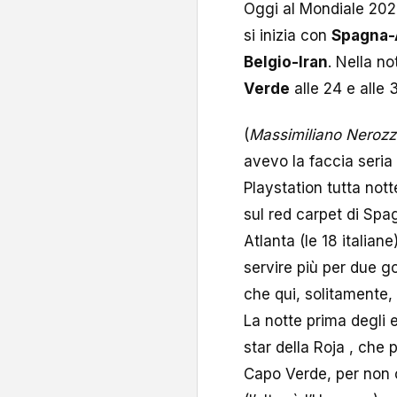
Oggi al Mondiale 2026 
si inizia con
Spagna-
Belgio-Iran
. Nella n
Verde
alle 24 e alle 
(
Massimiliano Nerozzi
avevo la faccia seria
Playstation tutta not
sul red carpet di Sp
Atlanta (le 18 italian
servire più per due go
che qui, solitamente,
La notte prima degli
star della Roja , che
Capo Verde, per non c