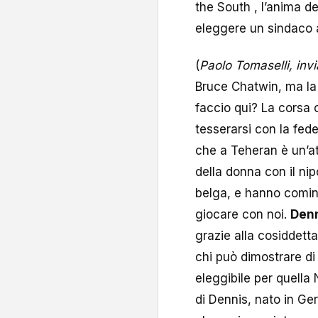
the South , l’anima d
eleggere un sindaco 
(
Paolo Tomaselli, invi
Bruce Chatwin, ma la 
faccio qui? La corsa 
tesserarsi con la fede
che a Teheran è un’att
della donna con il nip
belga, e hanno cominci
giocare con noi.
Den
grazie alla cosiddett
chi può dimostrare d
eleggibile per quella 
di Dennis, nato in Ge