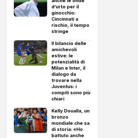
anche le onde
d’urto per il
ginocchio:
Cincinnati a
rischio, il tempo
stringe
Il bilancio delle
amichevoli
estive: le
potenzialità di
Milan e Inter, il
dialogo da
trovare nella
Juventus: i
compiti sono più
chiari
Kelly Doualla, un
bronzo
mondiale che sa
di storia: «Ho
battuto anche