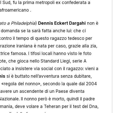
el Sud, fu la prima metropoli ex confederata a
afroamericano .
ato a Philadelphia
)
Dennis Eckert Dargahi
non è
domanda se la sarà fatta anche lui: che ci
contro il tempo di questo ragazzo tedesco per
razione iraniana è nata per caso, grazie alla zia,
rice famosa. I tifosi locali hanno visto le foto
ote, che gioca nello Standard Liegi, serie A
ato a insistere via social con il ragazzo: vieni a
nis
si è buttato nell’avventura senza dubitare,
a «regola del nonno», secondo la quale dal 2004
i avere un ascendente di un Paese diventa
Nazionale. Il nonno però è morto, quindi il padre
rmania, deve volare a Teheran per il test del Dna,