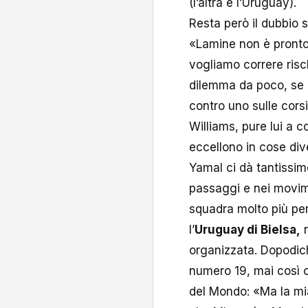
(l’altra è l’Uruguay).
Resta però il dubbio 
«Lamine non è pronto 
vogliamo correre risch
dilemma da poco, se i
contro uno sulle cors
Williams, pure lui a c
eccellono in cose di
Yamal ci dà tantissimo
passaggi e nei movim
squadra molto più per
l’
Uruguay di Bielsa,
n
organizzata. Dopodic
numero 19, mai così 
del Mondo: «Ma la mi