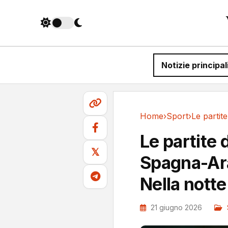
Notizie principal
Home
›
Sport
›
Sport
Le partite 
𝕏
Spagna-Ara
Nella notte
21 giugno 2026