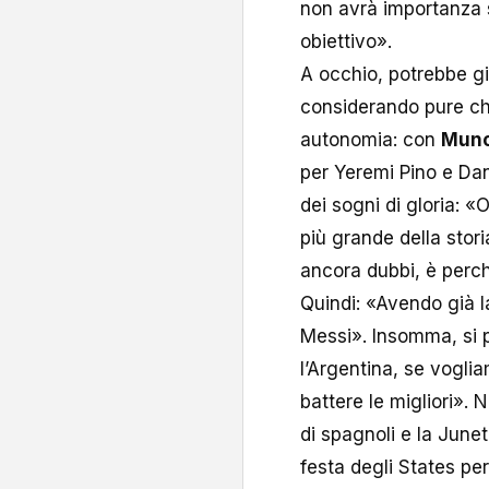
non avrà importanza s
obiettivo».
A occhio, potrebbe gio
considerando pure che
autonomia: con
Mun
per Yeremi Pino e Dani
dei sogni di gloria: «
più grande della stor
ancora dubbi, è perch
Quindi: «Avendo già l
Messi». Insomma, si p
l’Argentina, se vogli
battere le migliori». Ne
di spagnoli e la June
festa degli States per