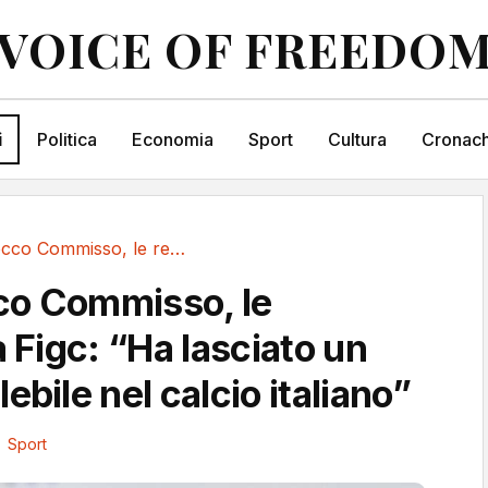
VOICE OF FREEDO
i
Politica
Economia
Sport
Cultura
Cronach
Morto Rocco Commisso, le reazioni. La Figc:...
co Commisso, le
a Figc: “Ha lasciato un
ebile nel calcio italiano”
Sport