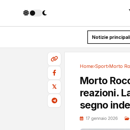
Notizie principal
Home
›
Sport
›
Sport
Morto Roc
𝕏
reazioni. L
segno indel
17 gennaio 2026