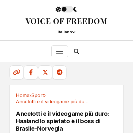
VOICE OF FREEDOM
Italiano
𝕏
Home
›
Sport
›
Ancelotti e il videogame più duro: Haaland lo...
Sport
Ancelotti e il videogame più duro:
Haaland lo spietato è il boss di
Brasile-Norvegia