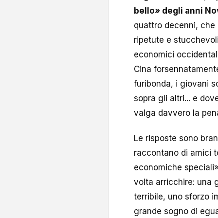
bello» degli anni N
quattro decenni, che 
ripetute e stucchevoli
economici occidentali
Cina forsennatamente 
furibonda, i giovani 
sopra gli altri... e d
valga davvero la pena
Le risposte sono brande
raccontano di amici t
economiche speciali»
volta arricchire: una 
terribile, uno sforzo
grande sogno di eguag