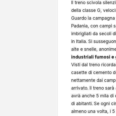
Il treno scivola silenz
della classe G, veloci
Guardo la campagna c
Padania, con campi sep
imbrigliati da secoli 
in Italia. Si susseguo
alte e snelle, anonime
industriali fumosi e 
Visti dal treno ricord
casette di cemento de
nettamente dai campi.
arrivato. Il treno sar
avrà anche 5 mila di
di abitanti. Se ogni c
almeno una volta, i 5