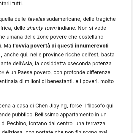
arli tutti.
quella delle
favelas
sudamericane, delle tragiche
frica, delle
shanty town
indiane. Non si vede
ne umana delle zone povere che costellano
ti. Ma
l’ovvia povertà di questi innumerevoli
,
anche qui, nelle province ricche dell’est, basta
igante dell’Asia, la cosiddetta «seconda potenza
» è un Paese povero, con profonde differenze
centinaia di milioni di benestanti, e i poveri, molto
na a casa di Chen Jiaying, forse il filosofo qui
ande pubblico. Bellissimo appartamento in un
e di Pechino, lontano dal centro, una terrazza
a deliziosa, con portate che non finiscono mai,