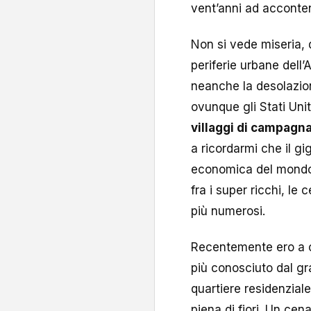
vent’anni ad accontent
Non si vede miseria, 
periferie urbane dell’A
neanche la desolazio
ovunque gli Stati Uni
villaggi di campagna
a ricordarmi che il g
economica del mondo
fra i super ricchi, le 
più numerosi.
Recentemente ero a ce
più conosciuto dal gr
quartiere residenzial
piena di fiori. Un cen