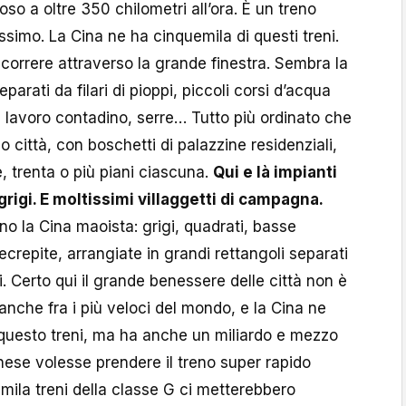
ioso a oltre 350 chilometri all’ora. È un treno
ssimo. La Cina ne ha cinquemila di questi treni.
orrere attraverso la grande finestra. Sembra la
arati da filari di pioppi, piccoli corsi d’acqua
di lavoro contadino, serre… Tutto più ordinato che
no città, con boschetti di palazzine residenziali,
, trenta o più piani ciascuna.
Qui e là impianti
grigi. E moltissimi villaggetti di campagna.
ano la Cina maoista: grigi, quadrati, basse
crepite, arrangiate in grandi rettangoli separati
 Certo qui il grande benessere delle città non è
à anche fra i più veloci del mondo, e la Cina ne
 questo treni, ma ha anche un miliardo e mezzo
inese volesse prendere il treno super rapido
 mila treni della classe G ci metterebbero