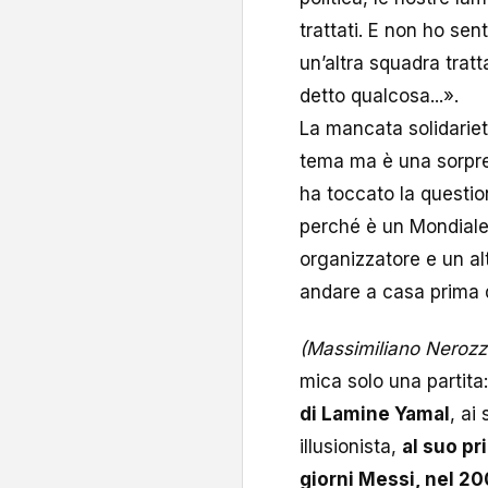
trattati. E non ho sent
un’altra squadra trat
detto qualcosa...».
La mancata solidarietà
tema ma è una sorpres
ha toccato la question
perché è un Mondiale 
organizzatore e un al
andare a casa prima d
(Massimiliano Nerozzi
mica solo una partita
di Lamine Yamal
, ai
illusionista,
al suo pr
giorni Messi, nel 2