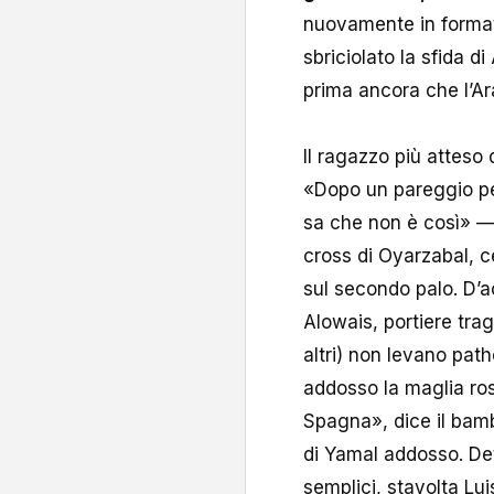
nuovamente in forma
sbriciolato la sfida d
prima ancora che l’Ar
Il ragazzo più atteso 
«Dopo un pareggio pe
sa che non è così» — 
cross di Oyarzabal, c
sul secondo palo. D’a
Alowais, portiere trag
altri) non levano pat
addosso la maglia ro
Spagna», dice il bamb
di Yamal addosso. Det
semplici, stavolta Lui