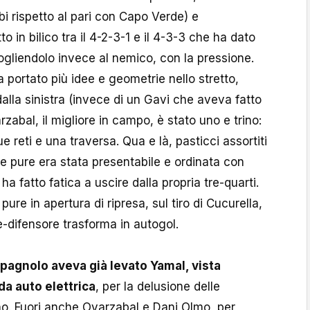
i rispetto al pari con Capo Verde) e
 in bilico tra il 4-2-3-1 e il 4-3-3 che ha dato
togliendolo invece al nemico, con la pressione.
 portato più idee e geometrie nello stretto,
alla sinistra (invece di un Gavi che aveva fatto
arzabal, il migliore in campo, è stato uno e trino:
ue reti e una traversa. Qua e là, pasticci assortiti
he pure era stata presentabile e ordinata con
a fatto fatica a uscire dalla propria tre-quarti.
pure in apertura di ripresa, sul tiro di Cucurella,
e-difensore trasforma in autogol.
t. spagnolo aveva già levato Yamal, vista
da auto elettrica
, per la delusione delle
o. Fuori anche Oyarzabal e Dani Olmo, per