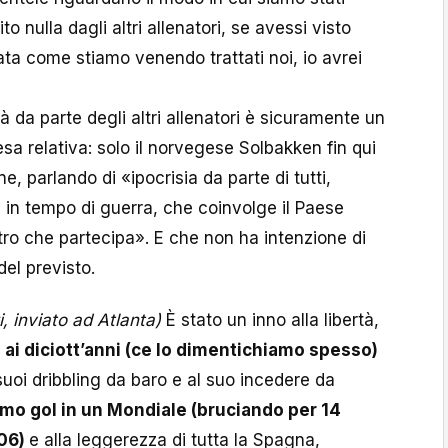
ito nulla dagli altri allenatori, se avessi visto
tata come stiamo venendo trattati noi, io avrei
 da parte degli altri allenatori è sicuramente un
a relativa: solo il norvegese Solbakken fin qui
e, parlando di «ipocrisia da parte di tutti,
in tempo di guerra, che coinvolge il Paese
tro che partecipa». E che non ha intenzione di
el previsto.
, inviato ad Atlanta)
È stato un inno alla libertà,
:
ai diciott’anni (ce lo dimentichiamo spesso)
 suoi dribbling da baro e al suo incedere da
imo gol in un Mondiale (bruciando per 14
006)
e alla leggerezza di tutta la Spagna,