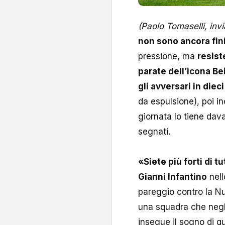
(Paolo Tomaselli, invi
non sono ancora fini
pressione, ma
resist
parate dell’icona B
gli avversari in dieci
da espulsione), poi in
giornata lo tiene dava
segnati.
«Siete più forti di t
Gianni Infantino
nell
pareggio contro la Nu
una squadra che negli
insegue il sogno di qua