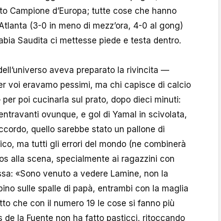
to Campione d’Europa; tutte cose che hanno
i Atlanta (3-0 in meno di mezz’ora, 4-0 al gong)
abia Saudita ci mettesse piede e testa dentro.
dell’universo aveva preparato la rivincita —
r voi eravamo pessimi, ma chi capisce di calcio
per poi cucinarla sul prato, dopo dieci minuti:
entravanti ovunque, e gol di Yamal in scivolata,
ccordo, quello sarebbe stato un pallone di
ico, ma tutti gli errori del mondo (ne combinerà
hos alla scena, specialmente ai ragazzini con
ssa: «Sono venuto a vedere Lamine, non la
ino sulle spalle di papà, entrambi con la maglia
to che con il numero 19 le cose si fanno più
s de la Fuente non ha fatto pasticci, ritoccando