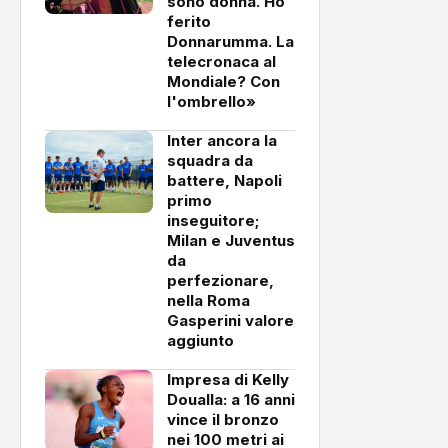
sono donna. Ho
ferito
Donnarumma. La
telecronaca al
Mondiale? Con
l'ombrello»
Inter ancora la
squadra da
battere, Napoli
primo
inseguitore;
Milan e Juventus
da
perfezionare,
nella Roma
Gasperini valore
aggiunto
Impresa di Kelly
Doualla: a 16 anni
vince il bronzo
nei 100 metri ai