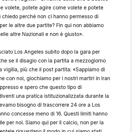
he volete, potete agire come volete e potete
mi chiedo perché non ci hanno permesso di
per le altre due partite? Fin qui non abbiamo
elle altre Nazionali e non è giusto».
lasciato Los Angeles subito dopo la gara per
che se il disagio con la partita a mezzogiorno
a vigilia, più che il post partita: «Sappiamo di
e con noi, giochiamo per i nostri martiri in Iran
presso e spero che questo tipo di
enti una pratica istituzionalizzata durante la
vamo bisogno di trascorrere 24 ore a Los
nno concesse meno di 16. Questi limiti hanno
ile per noi. Siamo qui per il calcio, non per la
mentele riguardano il modo in cui siamo stati