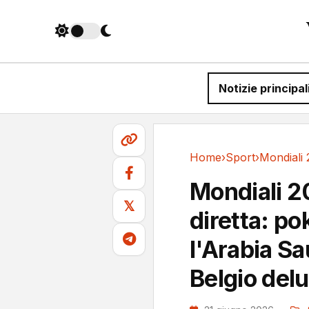
Notizie principal
Home
›
Sport
›
Sport
Mondiali 20
𝕏
diretta: po
l'Arabia Sa
Belgio delu