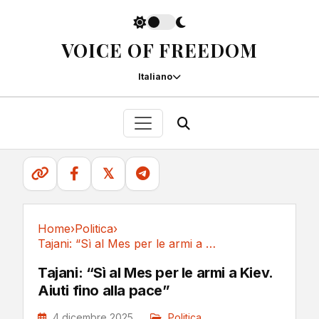
VOICE OF FREEDOM
Italiano
𝕏
Home
›
Politica
›
Tajani: “Sì al Mes per le armi a Kiev. Aiuti...
Politica
Tajani: “Sì al Mes per le armi a Kiev.
Aiuti fino alla pace”
4 dicembre 2025
Politica